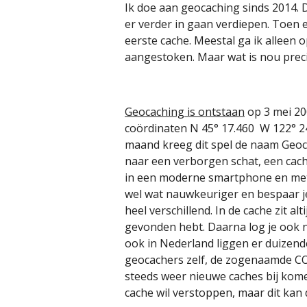
Ik doe aan geocaching sinds 2014. D
er verder in gaan verdiepen. Toen
eerste cache. Meestal ga ik alleen
aangestoken. Maar wat is nou prec
Geocaching is ontstaan
op 3 mei 20
coördinaten N 45° 17.460 W 122° 24
maand kreeg dit spel de naam Geocac
naar een verborgen schat, een cac
in een moderne smartphone en met 
wel wat nauwkeuriger en bespaar je
heel verschillend. In de cache zit a
gevonden hebt. Daarna log je ook n
ook in Nederland liggen er duizend
geocachers zelf, de zogenaamde CO 
steeds weer nieuwe caches bij kome
cache wil verstoppen, maar dit kan