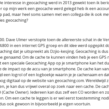
e interesse in geocaching werd in 2013 gewekt toen ik beric
 er op mijn werk een geocache werd gelegd heb ik een accou
 op pad, maar heel soms samen met een collega die ik ook m
ies geocaching?
00. Dave Ulmer verstopte toen de allereerste schat in de Ve
.800 in een internet GPS groep en dit idee werd opgepikt d
hing dat je uitspreekt als Dzjio-kesjing.
Geocaching is dus
he genaamd. Om de cache te kunnen vinden heb je een GPS 
een speciale Geocaching App op je smartphone kan het dus 
 de impact op de accu van je smartphone. De cache kan van a
ltijd een logrol of een logboekje waarin je je cachenaam en d
og digitaal op de website van geocaching.com. Wereldwijd zi
en, je kan dus vrijwel overal op zoek naar een cache. De ca
(Cache Owner). Iedereen kan dus zelf een CO worden en zo 
n. Om een cache te leggen is er wel eerst toestemming nod
 dus ook gewoon in bijvoorbeeld je eigen voortuin.