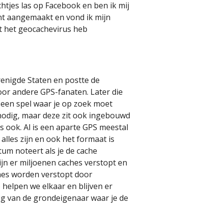
htjes las op Facebook en ben ik mij
nt aangemaakt en vond ik mijn
et het geocachevirus heb
renigde Staten en postte de
oor andere GPS-fanaten. Later die
 een spel waar je op zoek moet
nodig, maar deze zit ook ingebouwd
ook. Al is een aparte GPS meestal
lles zijn en ook het formaat is
atum noteert als je de cache
jn er miljoenen caches verstopt en
ches worden verstopt door
helpen we elkaar en blijven er
ig van de grondeigenaar waar je de