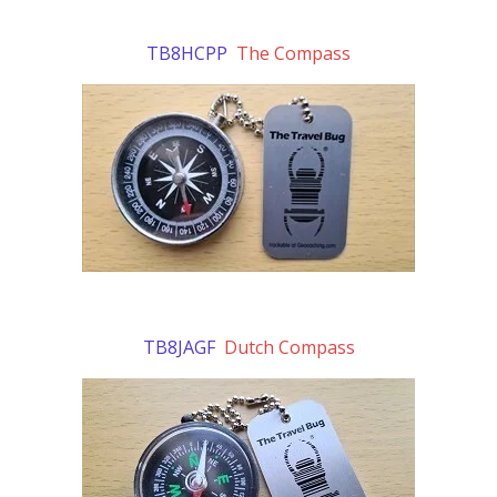
TB8HCPP
The Compass
TB8JAGF
Dutch Compass