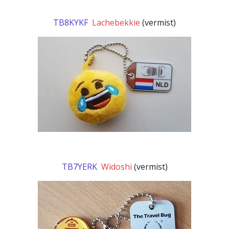
TB8KYKF
Lachebekkie
(vermist)
TB7YERK
Widoshi
(vermist)