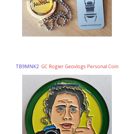
TB9MNK2
GC Rogier Geovlogs Personal Coin