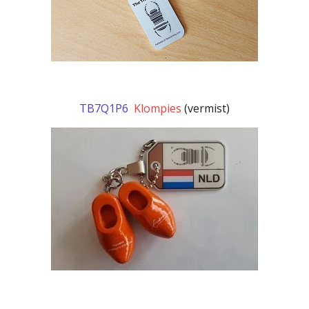
TB7Q1P6
Klompies
(vermist)