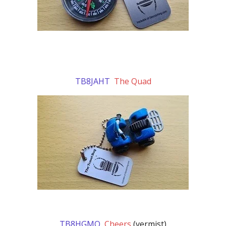
TB8JAHT
The Quad
TB8HGMQ
Cheers
(vermist)