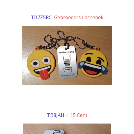
TB7Z5RC
Gebroeders Lachebek
TB8JAHH
15 Cent