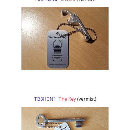
TB8HGN1
The Key
(vermist)