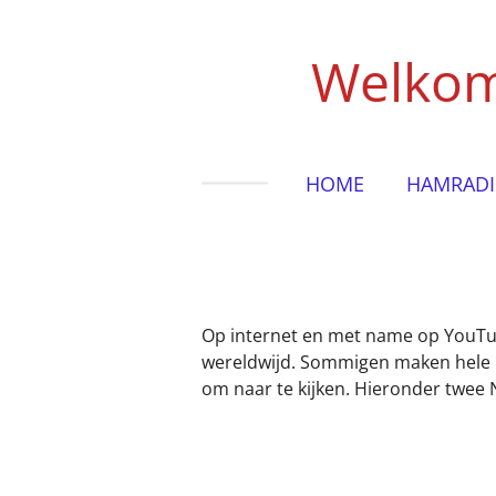
Ga
direct
Welkom
naar
de
hoofdinhoud
HOME
HAMRAD
Op internet en met name op YouTube
wereldwijd. Sommigen maken hele leu
om naar te kijken. Hieronder twee 