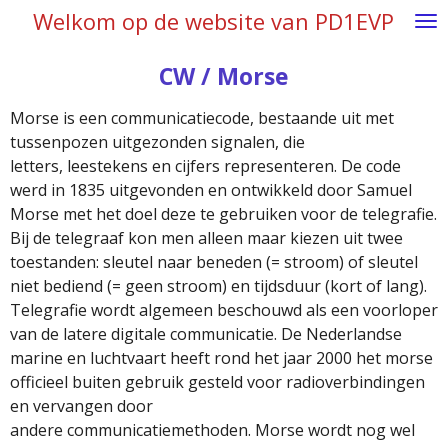
Welkom op de website van PD1EVP
Ga
direct
naar
CW / Morse
de
Morse is een communicatiecode, bestaande uit met
hoofdinhoud
tussenpozen uitgezonden signalen, die
letters, leestekens en cijfers representeren. De code
werd in 1835 uitgevonden en ontwikkeld door Samuel
Morse met het doel deze te gebruiken voor de telegrafie.
Bij de telegraaf kon men alleen maar kiezen uit twee
toestanden: sleutel naar beneden (= stroom) of sleutel
niet bediend (= geen stroom) en tijdsduur (kort of lang).
Telegrafie wordt algemeen beschouwd als een voorloper
van de latere digitale communicatie.
De Nederlandse
marine en luchtvaart heeft rond het jaar 2000 het morse
officieel buiten gebruik gesteld voor radioverbindingen
en vervangen door
andere communicatiemethoden. Morse wordt nog wel