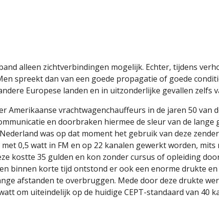
and alleen zichtverbindingen mogelijk. Echter, tijdens verh
 Men spreekt dan van een goede propagatie of goede conditie
andere Europese landen en in uitzonderlijke gevallen zelfs 
Amerikaanse vrachtwagenchauffeurs in de jaren 50 van de
ommunicatie en doorbraken hiermee de sleur van de lange 
n Nederland was op dat moment het gebruik van deze zenders
 met 0,5 watt in FM en op 22 kanalen gewerkt worden, mits 
e kostte 35 gulden en kon zonder cursus of opleiding doo
n binnen korte tijd ontstond er ook een enorme drukte en 
ange afstanden te overbruggen. Mede door deze drukte wer
t om uiteindelijk op de huidige CEPT-standaard van 40 k