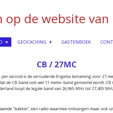
 op de website van
IO
GEOCACHING
GASTENBOEK
CONT
CB / 27MC
 per second is de verouderde Engelse benaming voor 27 me
 dat de CB-band ook wel 11 meter-band genoemd wordt. CB s
ederland loopt de legale band van 26,965 MHz tot 27,405 MHz
aamde "bakkie", een radio waarmee ontvangen maar ook u