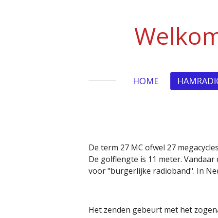
Ga
direct
Welkom
naar
de
hoofdinhoud
HOME
HAMRAD
De term 27 MC ofwel 27 megacycles
De golflengte is 11 meter. Vandaar
voor "burgerlijke radioband". In N
Het zenden gebeurt met het zogen