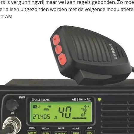
s is vergunningvrij maar wel aan regels gebonden. Zo mo
r alleen uitgezonden worden met de volgende modulatiete
tt AM.