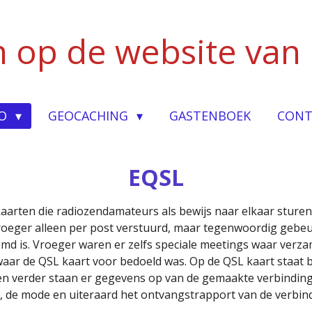
 op de website van
IO
GEOCACHING
GASTENBOEK
CONT
EQSL
kaarten die radiozendamateurs als bewijs naar elkaar sture
roeger alleen per post verstuurd, maar tegenwoordig gebeurt
temd is. Vroeger waren er zelfs speciale meetings waar ver
 waar de QSL kaart voor bedoeld was. Op de QSL kaart staat 
en verder staan er gegevens op van de gemaakte verbinding, 
e, de mode en uiteraard het ontvangstrapport van de verbin