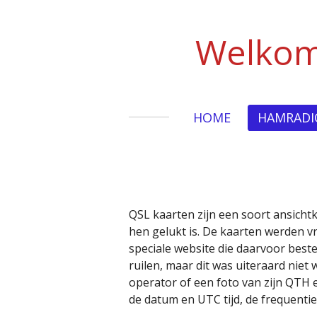
Ga
direct
Welkom
naar
de
hoofdinhoud
HOME
HAMRAD
QSL kaarten zijn een soort ansicht
hen gelukt is. De kaarten werden v
speciale website die daarvoor bes
ruilen, maar dit was uiteraard niet
operator of een foto van zijn QTH 
de datum en UTC tijd, de frequenti